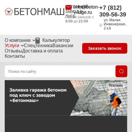
БЕТОННЫЙ
info@beton-
+7 (812)
ЗАВОД В
v-luge.ru
309-56-39
ЛУГЕ
Приём заказов: с
ул. Малая
8:00
до
21:00
Инженерная,
2 к.6
О компании
Калькулятор
Услуги
Спецтехника
Вакансии
Заказать звонок
Отзывы
Доставка и оплата
Контакты
Реклама