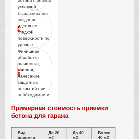
бетона с ровной
укладкой.
Выравнивание –
создание
идеально
гладкой
поверхности по
уровню.
Финишная
обработка –
шлифовка,
топпинг,
нанесение
защитных
покрытий при
необходимости.
Примерная стоимость приемки
бетона для гаража
Вид
До 20
До 40
Более
приемки
м2
м2
40 м2