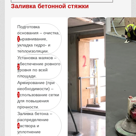
Заливка бетонной стяжки
Подготовка
основания – очистка,
выравнивание,
укладка гидро- и
теплоизоляции.
Установка маяков –
обеспечение ровного
уровня по всей
площади.
Армирование (при
необходимости) –
использование сетки
для повышения
прочности.
Заливка бетона –
распределение
раствора и
уплотнение