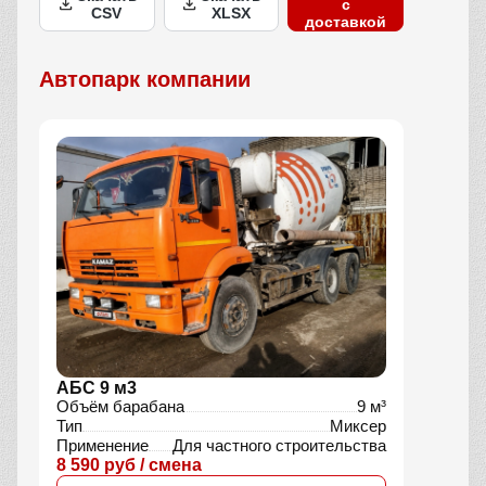
с
CSV
XLSX
доставкой
Автопарк компании
АБС 9 м3
Объём барабана
9 м³
Тип
Миксер
Применение
Для частного строительства
8 590 руб / смена