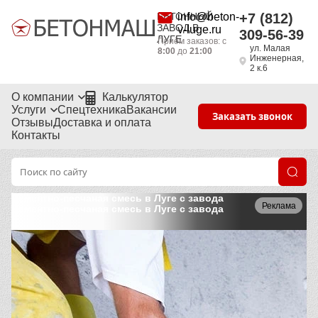
БЕТОННЫЙ
info@beton-
+7 (812)
ЗАВОД В
v-luge.ru
309-56-39
ЛУГЕ
Приём заказов: с
ул. Малая
8:00
до
21:00
Инженерная,
2 к.6
О компании
Калькулятор
Услуги
Спецтехника
Вакансии
Заказать звонок
Отзывы
Доставка и оплата
Контакты
Цементно-песчаная смесь в Луге с завода
Реклама
Цементно-песчаная смесь в Луге с завода