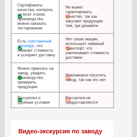
Сертификаты
Не может
качества, контроль
гарантировать
на всех этапах
качество, так как
производства,
закупает продукцию
можно заказать
там, где дешевле
тестирование
Нет своих машин,
Есть
собственный
использует наёмный
автопарк
, что
транспорт, что
снижает стоимость
увеличивает стоимость
и ускоряет доставку
доставки
Можно приехать на
завод, увидеть
Невозможно посетить
производство,
завод, так как его нет
проверить
продукцию
Рассрочка и
Рассрочка не
удобные условия
предоставляется
Видео-экскурсия по заводу