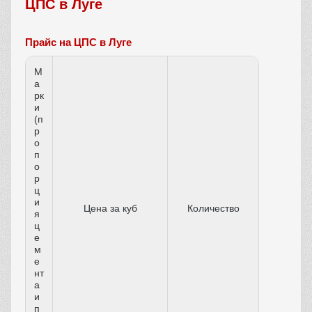
ЦПС в Луге
Прайс на ЦПС в Луге
М
а
рк
и
(п
р
о
п
о
р
ц
и
Цена за куб
Количество
я
ц
е
м
е
нт
а
и
п