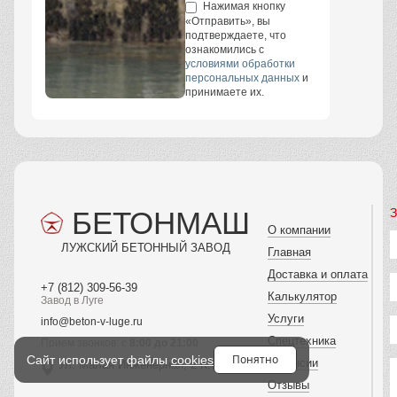
Нажимая кнопку
«Отправить», вы
подтверждаете, что
ознакомились с
условиями обработки
персональных данных
и
принимаете их.
БЕТОНМАШ
З
О компании
ЛУЖСКИЙ БЕТОННЫЙ ЗАВОД
Главная
Доставка и оплата
+7 (812) 309-56-39
Калькулятор
Завод в Луге
Услуги
info@beton-v-luge.ru
Спецтехника
Прием звонков: с
8:00 до 21:00
Понятно
Сайт использует файлы
cookies
Вакансии
Ул. Малая Инженерная, 2 К.6
Отзывы