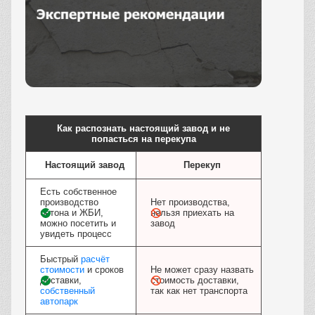
Заказать
Как распознать настоящий завод и не
попасться на перекупа
Настоящий завод
Перекуп
Есть собственное
производство
Нет производства,
бетона и ЖБИ,
нельзя приехать на
можно посетить и
завод
увидеть процесс
Быстрый
расчёт
стоимости
и сроков
Не может сразу назвать
доставки,
стоимость доставки,
собственный
так как нет транспорта
автопарк