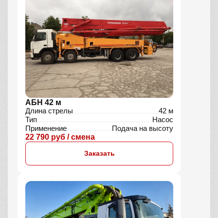
АБН 42 м
Длина стрелы
42 м
Тип
Насос
Применение
Подача на высоту
22 790 руб / смена
Заказать