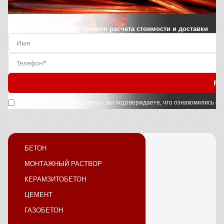
Заполните форму для точного расчета стоимости и доставки
Ра
Нажимая кнопку «Отправить», вы подтверждаете, что ознакомились с
у
БЕТОН
МОНТАЖНЫЙ РАСТВОР
КЕРАМЗИТОБЕТОН
ЦЕМЕНТ
ГАЗОБЕТОН