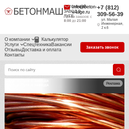
БЕТОННЫЙ
info@beton-
+7 (812)
ЗАВОД В
v-luge.ru
309-56-39
ЛУГЕ
Приём заказов: с
ул. Малая
8:00
до
21:00
Инженерная,
2 к.6
О компании
Калькулятор
Услуги
Спецтехника
Вакансии
Заказать звонок
Отзывы
Доставка и оплата
Контакты
Медь в Луге с завода
Реклама
Медь в Луге с завода