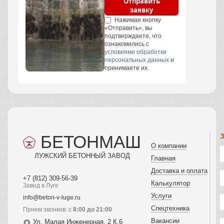
Отправить
заявку
Нажимая кнопку
«Отправить», вы
подтверждаете, что
ознакомились с
условиями обработки
персональных данных
и
принимаете их.
БЕТОНМАШ
З
О компании
ЛУЖСКИЙ БЕТОННЫЙ ЗАВОД
Главная
Доставка и оплата
+7 (812) 309-56-39
Калькулятор
Завод в Луге
Услуги
info@beton-v-luge.ru
Спецтехника
Прием звонков: с
8:00 до 21:00
Вакансии
Ул. Малая Инженерная, 2 К.6