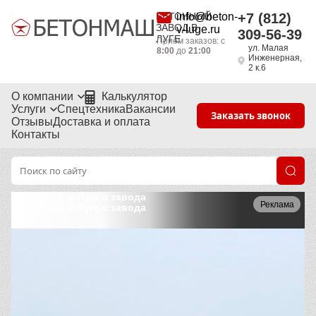
БЕТОННЫЙ
info@beton-
+7 (812)
ЗАВОД В
v-luge.ru
309-56-39
ЛУГЕ
Приём заказов: с
ул. Малая
8:00
до
21:00
Инженерная,
2 к.6
О компании
Калькулятор
Услуги
Спецтехника
Вакансии
Заказать звонок
Отзывы
Доставка и оплата
Контакты
ФБС 24.3.6 в Луге с завода
Реклама
ФБС 24.3.6 в Луге с завода