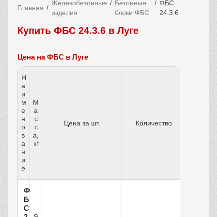
Железобетонные
Бетонные
ФБС
Главная
изделия
блоки ФБС
24.3.6
Купить ФБС 24.3.6 в Луге
Цена на ФБС в Луге
Н
а
и
м
М
е
а
н
с
Цена за шт.
Количество
о
с
в
а,
а
кг
н
и
е
Ф
Б
С
9
2