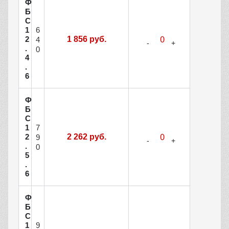
Ф
Б
С
6
1
2
1 856 руб.
4
.
0
4
.
6
Ф
Б
С
7
1
2
2 262 руб.
9
.
0
5
.
6
Ф
Б
С
9
1