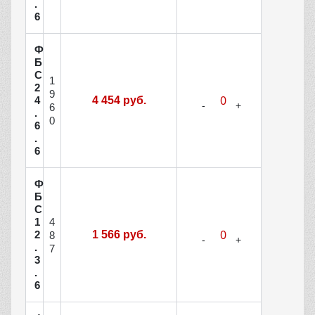
.
6
Ф
Б
С
1
2
9
4
4 454 руб.
6
.
0
6
.
6
Ф
Б
С
4
1
2
1 566 руб.
8
.
7
3
.
6