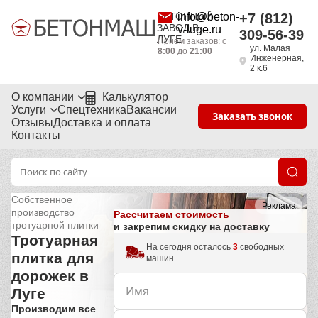
БЕТОННЫЙ
info@beton-
+7 (812)
ЗАВОД В
v-luge.ru
309-56-39
ЛУГЕ
Приём заказов: с
ул. Малая
8:00
до
21:00
Инженерная,
2 к.6
О компании
Калькулятор
Услуги
Спецтехника
Вакансии
Заказать звонок
Отзывы
Доставка и оплата
Контакты
Собственное
Реклама
производство
Рассчитаем стоимость
тротуарной плитки
и закрепим скидку на доставку
Тротуарная
На сегодня осталось
3
свободных
плитка для
машин
дорожек в
Луге
Производим все