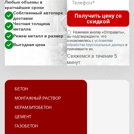
Любые объемы в
кратчайшие сроки
Собственный автопарк
Получить цену со
доставки
скидкой
Честная толщина
металла
Нажимая кнопку «Отправить»,
Режем металл в размер
вы подтверждаете, что
ознакомились с
условиями
Выгодная цена
обработки персональных данных
и
принимаете их.
Свяжемся в течение 5
минут
БЕТОН
МОНТАЖНЫЙ РАСТВОР
КЕРАМЗИТОБЕТОН
ЦЕМЕНТ
ГАЗОБЕТОН