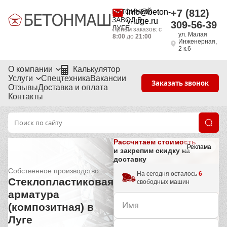
БЕТОННЫЙ
info@beton-
+7 (812)
ЗАВОД В
v-luge.ru
309-56-39
ЛУГЕ
Приём заказов: с
ул. Малая
8:00
до
21:00
Инженерная,
2 к.6
О компании
Калькулятор
Услуги
Спецтехника
Вакансии
Заказать звонок
Отзывы
Доставка и оплата
Контакты
Рассчитаем стоимость
Реклама
и закрепим скидку на
доставку
Собственное производство
На сегодня осталось
6
Стеклопластиковая
свободных машин
арматура
(композитная) в
Луге