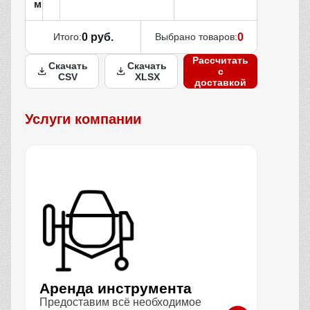
м
Итого:
0 руб.
Выбрано товаров:
0
Рассчитать
Скачать
Скачать
с
CSV
XLSX
доставкой
Услуги компании
Аренда инструмента
Предоставим всё необходимое