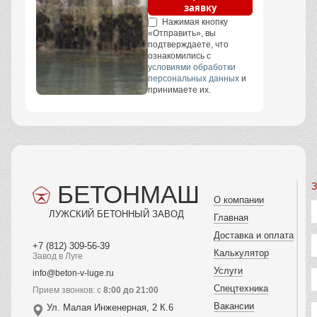
заявку
Нажимая кнопку
«Отправить», вы
подтверждаете, что
ознакомились с
условиями обработки
персональных данных
и
принимаете их.
БЕТОНМАШ
З
О компании
ЛУЖСКИЙ БЕТОННЫЙ ЗАВОД
Главная
Доставка и оплата
+7 (812) 309-56-39
Калькулятор
Завод в Луге
Услуги
info@beton-v-luge.ru
Спецтехника
Прием звонков: с
8:00 до 21:00
Вакансии
Ул. Малая Инженерная, 2 К.6