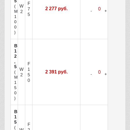
5
F
W
(
2 277 руб.
7
М
2
5
1
0
0
)
В
1
2
,
F
5
W
1
2 391 руб.
(
2
5
М
0
1
5
0
)
В
1
5
F
(
W
2