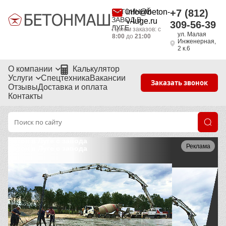
БЕТОННЫЙ
info@beton-
+7 (812)
ЗАВОД В
v-luge.ru
309-56-39
ЛУГЕ
Приём заказов: с
ул. Малая
8:00
до
21:00
Инженерная,
2 к.6
О компании
Калькулятор
Услуги
Спецтехника
Вакансии
Заказать звонок
Отзывы
Доставка и оплата
Контакты
Бетон в Луге с завода
Реклама
Бетон в Луге с завода