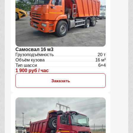
Самосвал 16 м3
Грузоподъёмность
20 т
Объём кузова
16 м³
Тип шасси
6×4
1 900 руб / час
Заказать