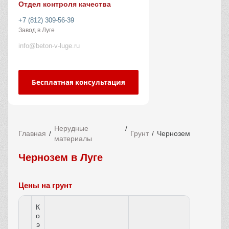
Отдел контроля качества
+7 (812) 309-56-39
Завод в Луге
info@beton-v-luge.ru
Бесплатная консультация
Нерудные
Главная
Грунт
Чернозем
материалы
Чернозем в Луге
Цены на грунт
К
о
э