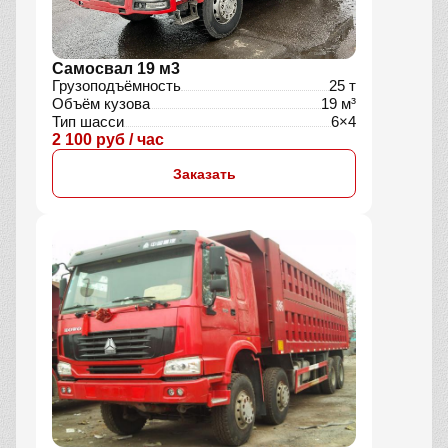
Самосвал 19 м3
Грузоподъёмность
25 т
Объём кузова
19 м³
Тип шасси
6×4
2 100 руб / час
Заказать