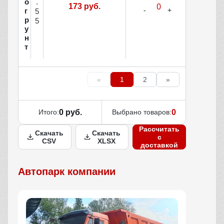
о
.
173 руб.
г
5
р
5
у
н
т
«
1
2
»
Итого:
0 руб.
Выбрано товаров:
0
Рассчитать
Скачать
Скачать
с
CSV
XLSX
доставкой
Автопарк компании