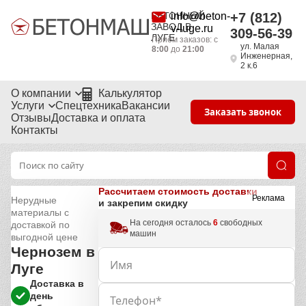
БЕТОННЫЙ
info@beton-
+7 (812)
ЗАВОД В
v-luge.ru
309-56-39
ЛУГЕ
Приём заказов: с
ул. Малая
8:00
до
21:00
Инженерная,
2 к.6
О компании
Калькулятор
Услуги
Спецтехника
Вакансии
Заказать звонок
Отзывы
Доставка и оплата
Контакты
Рассчитаем стоимость доставки
Реклама
Нерудные
и закрепим скидку
материалы с
На сегодня осталось
6
свободных
доставкой по
машин
выгодной цене
Чернозем в
Луге
Доставка в
день