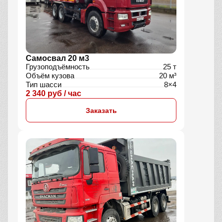
Самосвал 20 м3
Грузоподъёмность
25 т
Объём кузова
20 м³
Тип шасси
8×4
2 340 руб / час
Заказать