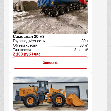
Самосвал 30 м3
Грузоподъёмность
30 т
Объём кузова
30 м³
Тип шасси
3-осный
2 100 руб / час
Заказать