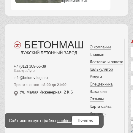
принимаете их.
БЕТОНМАШ
З
О компании
ЛУЖСКИЙ БЕТОННЫЙ ЗАВОД
Главная
Доставка и оплата
+7 (812) 309-56-39
Калькулятор
Завод в Луге
Услуги
info@beton-v-luge.ru
Спецтехника
Прием звонков: с
8:00 до 21:00
Вакансии
Ул. Малая Инженерная, 2 К.6
Отзывы
Карта сайта
Контакты
Понятно
Сайт использует файлы
cookies
п
у