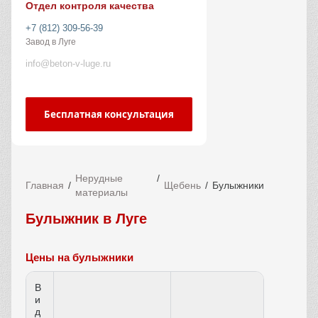
Отдел контроля качества
+7 (812) 309-56-39
Завод в Луге
info@beton-v-luge.ru
Бесплатная консультация
Нерудные
Главная
Щебень
Булыжники
материалы
Булыжник в Луге
Цены на булыжники
В
и
д