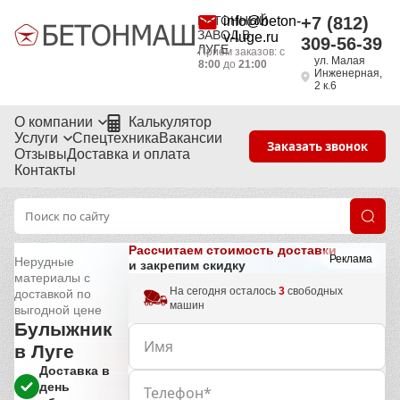
БЕТОННЫЙ
info@beton-
+7 (812)
ЗАВОД В
v-luge.ru
309-56-39
ЛУГЕ
Приём заказов: с
ул. Малая
8:00
до
21:00
Инженерная,
2 к.6
О компании
Калькулятор
Услуги
Спецтехника
Вакансии
Заказать звонок
Отзывы
Доставка и оплата
Контакты
Рассчитаем стоимость доставки
Реклама
Нерудные
и закрепим скидку
материалы с
На сегодня осталось
3
свободных
доставкой по
машин
выгодной цене
Булыжник
в Луге
Доставка в
день