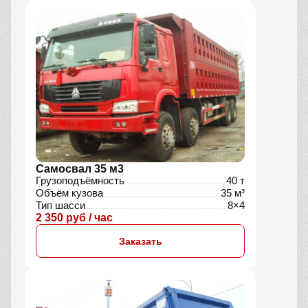
Самосвал 35 м3
Грузоподъёмность
40 т
Объём кузова
35 м³
Тип шасси
8×4
2 350 руб / час
Заказать