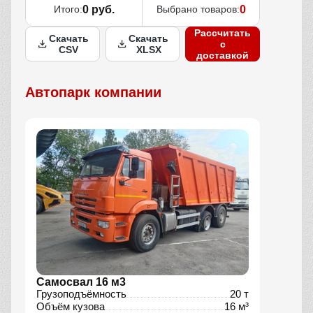
Итого:
0 руб.
Выбрано товаров:
0
Рассчитать
Скачать
Скачать
с
CSV
XLSX
доставкой
Автопарк компании
Самосвал 16 м3
Грузоподъёмность
20 т
Объём кузова
16 м³