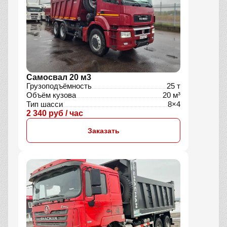
Самосвал 20 м3
Грузоподъёмность
25 т
Объём кузова
20 м³
Тип шасси
8×4
2 340 руб / час
Заказать