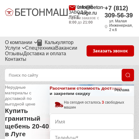
БЕТОННЫЙ
info@beton-
+7 (812)
ЗАВОД В
v-luge.ru
309-56-39
ЛУГЕ
Приём заказов: с
ул. Малая
8:00
до
21:00
Инженерная,
2 к.6
О компании
Калькулятор
Услуги
Спецтехника
Вакансии
Заказать звонок
Отзывы
Доставка и оплата
Контакты
Нерудные
Рассчитаем стоимость доставки
Реклама
материалы с
и закрепим скидку
доставкой по
На сегодня осталось
3
свободных
выгодной цене
машин
Купить
гранитный
щебень 20-40
в Луге