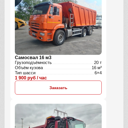
Самосвал 16 м3
Грузоподъёмность
20 т
Объём кузова
16 м³
Тип шасси
6×4
1 900 руб / час
Заказать