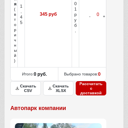
0
я
1
1
(
.
345 руб
р
в
4
т
у
5
о
б
р
.
и
ч
н
ы
й
)
Итого:
0 руб.
Выбрано товаров:
0
Рассчитать
Скачать
Скачать
с
CSV
XLSX
доставкой
Автопарк компании