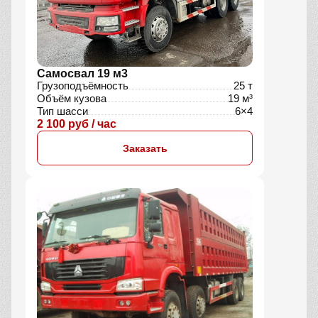
Самосвал 19 м3
Грузоподъёмность
25 т
Объём кузова
19 м³
Тип шасси
6×4
2 100 руб / час
Заказать