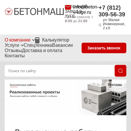
БЕТОННЫЙ
info@beton-
+7 (812)
ЗАВОД В
v-luge.ru
309-56-39
ЛУГЕ
Приём заказов: с
ул. Малая
8:00
до
21:00
Инженерная,
2 к.6
О компании
Калькулятор
Услуги
Спецтехника
Вакансии
Заказать звонок
Отзывы
Доставка и оплата
Контакты
Реклама