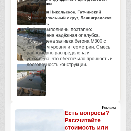
пристройки
деревня Никольское, Гатчинский
муниципальный округ, Ленинградская
область
Работы выполнены поэтапно:
установлена надёжная опалубка,
произведена заливка бетона М300 с
контролем уровня и геометрии. Смесь
равномерно распределена и
уплотнена, что обеспечило прочность и
долговечность конструкции.
Реклама
Есть вопросы?
Рассчитайте
стоимость или