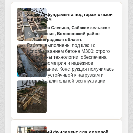
Заливка фундамента под гараж с ямой
и погребом
деревня Слепино, Сабское сельское
поселение, Волосовский район,
Ленинградская область
Работы выполнены под ключ с
использованием бетона М300: строго
соблюдены технологии, обеспечена
точная геометрия и надёжное
армирование. Конструкция получилась
прочной, устойчивой к нагрузкам и
готовой к длительной эксплуатации.
Ленточный фундамент для домовой