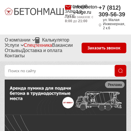
БЕТОННЫЙ
info@beton-
+7 (812)
ЗАВОД В
v-luge.ru
309-56-39
ЛУГЕ
Приём заказов: с
ул. Малая
8:00
до
21:00
Инженерная,
2 к.6
О компании
Калькулятор
Услуги
Спецтехника
Вакансии
Заказать звонок
Отзывы
Доставка и оплата
Контакты
Реклама