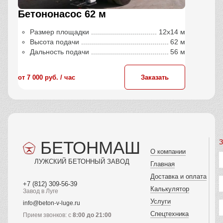
Бетононасос 62 м
Размер площадки
12х14 м
Высота подачи
62 м
Дальность подачи
56 м
от 7 000 руб. / час
Заказать
БЕТОНМАШ
З
О компании
ЛУЖСКИЙ БЕТОННЫЙ ЗАВОД
Главная
Доставка и оплата
+7 (812) 309-56-39
Калькулятор
Завод в Луге
Услуги
info@beton-v-luge.ru
Спецтехника
Прием звонков: с
8:00 до 21:00