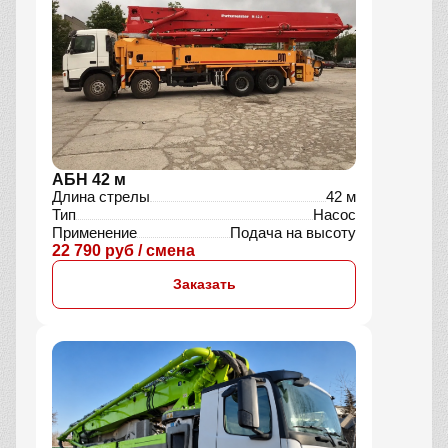
АБН 42 м
Длина стрелы
42 м
Тип
Насос
Применение
Подача на высоту
22 790 руб / смена
Заказать