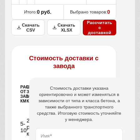
Итого:
0 руб.
Выбрано товаров:
0
Рассчитать
Скачать
Скачать
с
CSV
XLSX
доставкой
Стоимость доставки с
завода
РАССТОЯНИЕ
ЦЕНА
Стоимость доставки указана
ОТ
ЗА
ориентировочно и может изменяться в
ЗАВОДА,
1
зависимости от типа и класса бетона, а
КМ
КУБ
также выбранного транспортного
средства. Итоговую стоимость уточняйте
у менеджера.
250
5-
руб/
10
км