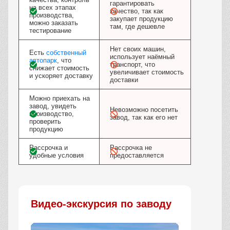
гарантировать
на всех этапах
качество, так как
производства,
закупает продукцию
можно заказать
там, где дешевле
тестирование
Нет своих машин,
Есть
собственный
использует наёмный
автопарк
, что
транспорт, что
снижает стоимость
увеличивает стоимость
и ускоряет доставку
доставки
Можно приехать на
завод, увидеть
Невозможно посетить
производство,
завод, так как его нет
проверить
продукцию
Рассрочка и
Рассрочка не
удобные условия
предоставляется
Видео-экскурсия по заводу