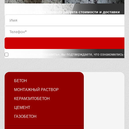
Заполните форму для точного расчета стоимости и доставки
Нажимая кнопку «Отправить», вы подтверждаете, что ознакомились с
у
БЕТОН
МОНТАЖНЫЙ РАСТВОР
КЕРАМЗИТОБЕТОН
ЦЕМЕНТ
ГАЗОБЕТОН