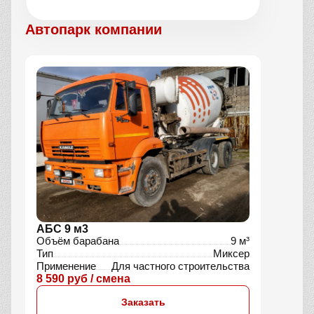
Автопарк компании
АБС 9 м3
Объём барабана
9 м³
Тип
Миксер
Применение
Для частного строительства
8 590 руб / смена
Заказать