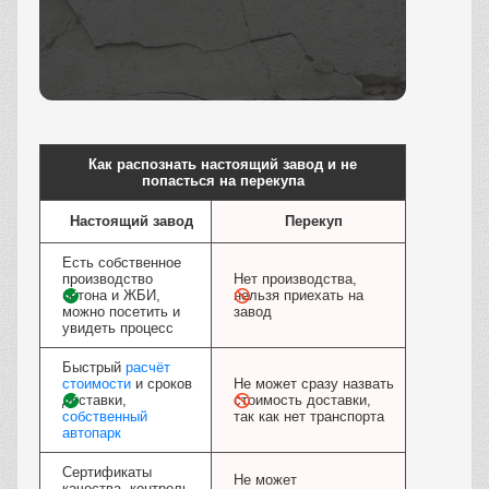
Заказать
Как распознать настоящий завод и не
попасться на перекупа
Настоящий завод
Перекуп
Есть собственное
производство
Нет производства,
бетона и ЖБИ,
нельзя приехать на
можно посетить и
завод
увидеть процесс
Быстрый
расчёт
стоимости
и сроков
Не может сразу назвать
доставки,
стоимость доставки,
собственный
так как нет транспорта
автопарк
Сертификаты
Не может
качества, контроль