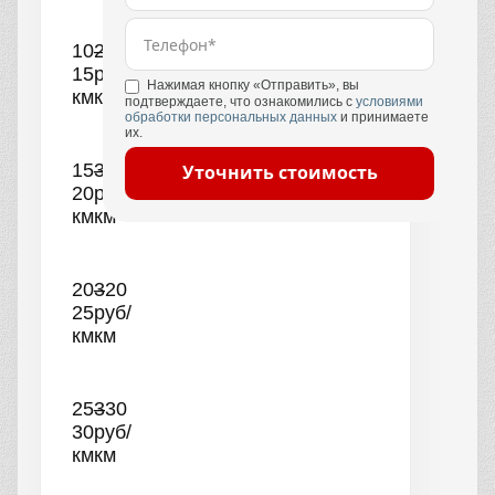
10–
290
15
руб/
Нажимая кнопку «Отправить», вы
км
км
подтверждаете, что ознакомились с
условиями
обработки персональных данных
и принимаете
их.
15–
300
Уточнить стоимость
20
руб/
км
км
20–
320
25
руб/
км
км
25–
330
30
руб/
км
км